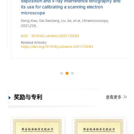
deposition and x-ray interference lithography and
its use for calibrating a scanning electron
microscope
Deng Xiao, Dai Gaoliang, Liu Jie, et al, Ultramicroscopy,
2021,226.
DOI： 10.1016/j.ultramic.2021.113293
Related Articles
https://doi.org/10.1016/j.ultramic.2021.113293
奖励与专利
查看更多