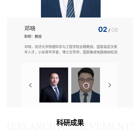
邓晓
02
李同保
06
/
职称：教授
职称：院士
光学工程技
邓晓，同济大学物理科学与工程学院长聘教授，国家高层次青
李同保，同
任国家集成
年人才，小米青年学者，博士生导师，国家集成电路微纳检测
国首批工程
）主任。长
设备产业计量测试中心（上海）副主任。研究方向为集成电路
重大科技专
计量测试技术，包括集成电路标准物质、铬原子光刻、超精密
张江重大专
光频梳、光栅干涉仪、计量仪器、晶圆级标准片、MOEMS相对
重力仪与加速度计等方面。作为项目负责人主持国家重点研发
ces、Optica
计划项目、面上项目多项。研制国家一级标准物质5项（包含中
议做特邀报告
国首个纳米角度一级标准物质），国家二级标准物质2项，发表
术发明奖二
SCI论文50余篇；申请美国发明专利3项（授权1项）；申请中
任 ISO
国发明专利23项（授权9项）。科研成果获2024年上海市科技
计量测试学
进步奖一等奖（排名第2）、2024年中国计量测试学会科技进
激光与粒子束》
步奖一等奖（排名第2）。作为上海市教委“集成电路计量测试
系统性突
技术”研究生专项班与本科生微专业建设具体负责人，主要开展
以下全部5项
《集成电路计量测试》、《普通物理》等课程教学，获2025年
科研成果
订微纳米尺度
全国高等学校物理基础课程青年教师讲课比赛（华东地区复
RESEARCH ACHIEVEMENTS
项空白；研
赛）特等奖。同时担任全国新材料与纳米计量技术委员会委
计量溯源链
员、上海市计量测试学会力学分会主任委员、中国仪器仪表学
海市科技进
会集成电路测量与仪器分会委员、《红外与激光工程》与《计