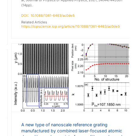
(14pp).
DOI：10.1088/1361-6463/ac0de5
Related Articles
https://iopscience.iop.org/article/10.1088/1361-6463/ac0de5
A new type of nanoscale reference grating
manufactured by combined laser-focused atomic