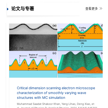
，相关成果
量学报》期刊青年编委等。国家集成电路微纳检测设备产业计
d
量测试中心（上海）网站：https://cyjl.nim.ac.cn/nmtcics
论文与专著
查看更多
Critical dimension scanning electron microscope
characterization of smoothly varying wave
structures with MC simulation
Muhammad Saadat Shakoor Khan, Yang Lihao, Deng Xiao, et
al, Journal of Physics D: Applied Physics, 2021, 54(44):445301