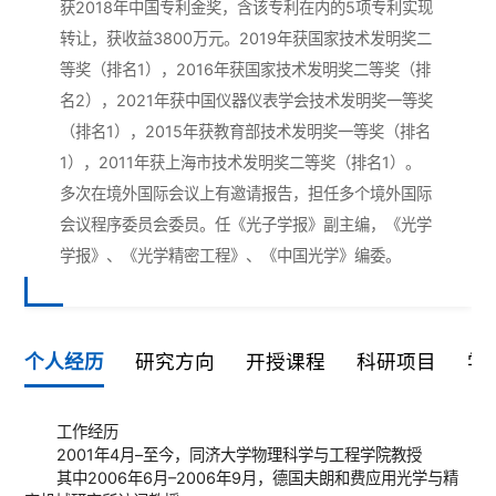
获2018年中国专利金奖，含该专利在内的5项专利实现
转让，获收益3800万元。2019年获国家技术发明奖二
等奖（排名1），2016年获国家技术发明奖二等奖（排
名2），2021年获中国仪器仪表学会技术发明奖一等奖
（排名1），2015年获教育部技术发明奖一等奖（排名
1），2011年获上海市技术发明奖二等奖（排名1）。
多次在境外国际会议上有邀请报告，担任多个境外国际
会议程序委员会委员。任《光子学报》副主编，《光学
学报》、《光学精密工程》、《中国光学》编委。
个人经历
研究方向
开授课程
科研项目
学
工作经历
论文：
起始时间
时间
终止时间
荣誉及奖励
项目名称
项目
2001年4月–至今，同济大学物理科学与工程学院教授
其中2006年6月–2006年9月，德国夫朗和费应用光学与精
2022．01
2026．12
强激光作用下多层膜超构表面失
国家