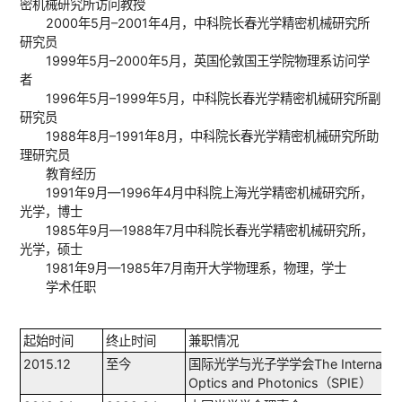
2021.08
2021年中国仪器仪表学会技术发明一等奖-大尺寸高
密机械研究所访问教授
效损伤机理和构效关系研究
目
件技术及应用
2000年5月–2001年4月，中科院长春光学精密机械研究所
研究员
2021．01
2025．12
上海市数字光学前沿科学研究基
上海
2019.12
2019年国家技术发明二等奖-多功能强激光薄膜器件
1999年5月–2000年5月，英国伦敦国王学院物理系访问学
地
基地
应用
者
2018.12
2018年中国专利金奖-一种激光薄膜的制备方法
1996年5月–1999年5月，中科院长春光学精密机械研究所副
2016.12
2016年国家技术发明二等奖-无色差直显型X射线显微
研究员
2017．06
2022．12
引力波探测用半导体薄膜器件：
上海
2016.02
1988年8月–1991年8月，中科院长春光学精密机械研究所助
2015年教育部技术发明一等奖-高损伤阈值激光薄膜
光学损耗和热噪声的物理机制和
理研究员
调控方法
2011.11
2011年上海市技术发明奖二等奖-极紫外与软x射线偏
教育经历
2017．01
2022．12
强激光器件基础技术研究
国家
1991年9月—1996年4月中科院上海光学精密机械研究所，
究群
光学，博士
1985年9月—1988年7月中科院长春光学精密机械研究所，
2018．01
2021．12
高分辨率嵌套式X射线成像望远镜
国家
光学，硕士
关键技术研究
金（
1981年9月—1985年7月南开大学物理系，物理，学士
学术任职
2016．06
2020．12
X射线纳米聚焦光学元件（课题）
科技
起始时间
终止时间
兼职情况
2015.12
至今
国际光学与光子学学会The International 
Optics and Photonics（SPIE）