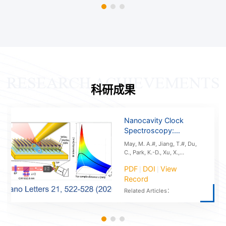
RESEARCH ACHIEVEMENTS
科研成果
Nanocavity Clock
Spectroscopy:
Resolving Competing
May, M. A.#, Jiang, T.#, Du,
Exciton Dynamics in
C., Park, K.-D., Xu, X.,
WSe2/MoSe2
Belyanin, A.*, Raschke, M.
PDF
DOI
View
|
|
B.*, Nanocavity clock
Heterobilayers
Record
spectroscopy: resolving
competing exciton dynamics
Related Articles：
in WSe2/MoSe2
heterobilayers. Nano Letters
21, 522-528 (2020).
(#Contributed equally).