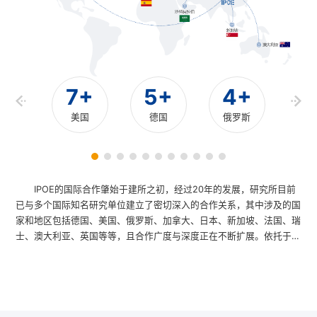
1+
7+
5+
4+
2
英国
美国
德国
俄罗斯
韩
IPOE的国际合作肇始于建所之初，经过20年的发展，研究所目前
已与多个国际知名研究单位建立了密切深入的合作关系，其中涉及的国
家和地区包括德国、美国、俄罗斯、加拿大、日本、新加坡、法国、瑞
士、澳大利亚、英国等等，且合作广度与深度正在不断扩展。依托于同
济大学历史悠久的对外合作传统，研究所通过多种形式，包括邀请海外
知名学者赴华讲学、开展研究人员学术交流、海外高水平人才引进、合
作申请国际项目以及举办国际研讨会和国际会议等形式，在学校、研究
所、研究人员、学生等多个层次广泛开展对外合作交流，增强了研究所
的国际影响力，提升了研究的广度和深度。