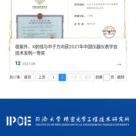
极紫外、X射线与中子方向获2021年中国仪器仪表学会
技术发明一等奖
12
2021.08
共17条
首页
上页
1
2
下页
尾页
到第
页
跳转