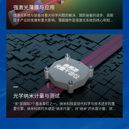
强激光薄膜与应用
强激光系统与装备对重大科学问题的解决、国防装备的进步、高新
技术产业的发展有重大影响，薄膜器件是强激光系统的核心和短
板。团队建立了激光薄膜优化设计、全流程制备、性能表征、系统
应用的研制平台，研究激光与材料的相互作用机制，探究薄膜损耗
机理及控制技术，实现薄膜结构、光学性能、环境适应性的有效调
控，开展高功率激光系统的研制
光学纳米计量与测试
“米”是国际7个基本单位之一。纳米科技是现代科学与技术进步的重
要引擎。纳米科技的关键是“纳米尺度”，对“纳米”的长度计量、测
试与控制是发展纳米科技的基石。本方向研究自然常数的物化原理
与方法，研制高精度光栅标准物质，发展超精密位移测试技术，立
足于构建自溯源型的纳米长度计量体系，实现量值传递扁平化