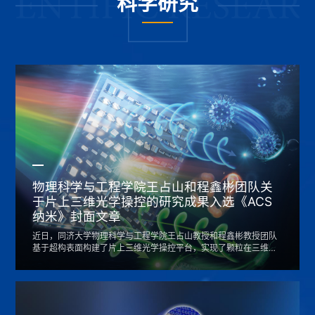
科学研究
喜报！精密光学工程技术研究所三位研究生在2026年度全国光学与光学工程博士生学术联赛全国总决赛中斩获佳绩
2026-06-15
物理科学与工程学院王占山和程鑫彬团队关
于片上三维光学操控的研究成果入选《ACS
纳米》封面文章
近日，同济大学物理科学与工程学院王占山教授和程鑫彬教授团队
基于超构表面构建了片上三维光学操控平台，实现了颗粒在三维空
间中的稳定捕获与可控转移，为颗粒的多维精密操控铺平了道路，
在细胞工程和材料科学等领域具有巨大的应用潜力。相关研究成果
以“Metasurface-enabled on-chip three-dimensional optical
manipulation”为题发表于《ACS纳米》（ACS Nano），并入选封
面文章。细胞和颗粒的三维操控在再生科学、组织工程、...