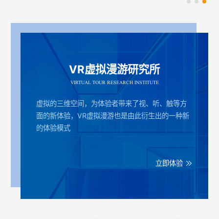
studying Coulomb interactions. In this talk, I
面的研究成果，介绍新型半导体器件与智能算法
letters、Nature Communications、 Nano
will present two complementary
在微型光谱探测和光谱成像中的应用，并展望智
letters等期刊发表了系列文章。2012年当选美
photoemission studies: time-resolved
能光感知技术在光电子、医疗健康、和环境监测
国光学学会会士（OSA Fellow），2013年当选
ARPES measurements that track the
等领域的发展前景。
美国物理学会会士（APS Fellow），2017年当
ultrafast evolution of a photoexcited
选美国科学促进会会士（AAAS Fellow），
electron–hole plasma into correlated
2017年获得德国洪堡基金会的弗里德里希贝塞尔
VR虚拟漫游研究所
excitonic states across a Mott crossover,
奖 （Friedrich Wilhelm Bessel Award,
and temperature-dependent ARPES
VIRTUAL TOUR RESEARCH INSTITUTE
Humboldt Foundation）。
measurements that reveal a strongly
momentum-dependent valence-band
虚拟的三维空间，为体验者带来了视、听、触等方
renormalization induced by a crossover
面的新体验，VR虚拟漫游也是由此衍生出的一种新
from monopole-like to multipole-like
的体验模式
screening at the MoS₂–graphite interface.
Together, these studies show how
photoemission spectroscopy can probe
立即体验
both nonequilibrium excitonic correlations
and environment-induced quasiparticle band
renormalization in a two-dimensional
semiconductor.