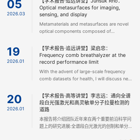
24
【学术报告】Markus Raschke：Seeing
with the nano-eye: Microscopy beyond
2026.07
the diffraction limit
Markus B. Raschke教授是美国科罗拉多大学博
尔德分校的正教授，世界公认的光学超分辨纳米
近场测量和超快动力学探测领域的权威。近年
来，他提出并发展了多种纳米光学测量理念、技
17
【学术报告·追远讲堂】孙志培：智能光感
术和方法，能够实现空间上具有纳米分辨率、时
知
间上具有飞秒分辨率的先进纳米测量。并使用这
2026.07
光不仅是人类认识世界的重要窗口，也是推动科
些方法开展了等离子体激元纳米结构的近场矢量
技进步和产业变革的重要力量。从智能手机、医
成像方法研究，强关联电子材料的畴壁形成研
疗健康、环境监测，到地震波探测、宇宙探索再
究，纳米尺度受限的等离子体光源研究，超快电
到人工智能和量子计算，现代科技的发展越来越
06
【学术报告】Woojoo Lee：Probing
子纳米尺度动力学研究，纳米尺度拉曼光谱学研
依赖于对光信息的精准获取与智能处理。然而，
Excitonic Correlations and Multipole
究，有机纳米材料的红外振动探测研究，纳米尺
传统光探测技术仍面临体积大、成本高、智能化
2026.07
Screening in Monolayer MoS2 by
度的非线性光学研究等工作，为光学超分辨纳米
程度有限等挑战。带隙工程为突破这些瓶颈提供
Photoemission
测量技术的发展和实际应用做出了重要贡献。近
了新的机遇。通过调控半导体材料的电子结构及
10年来，Markus B. Raschke教授，在
Reduced dimensionality and environment-
光学响应，可实现光谱信息的直接编码与计算重
Nature、Nature Photonics、Nature
dependent dielectric screening make
建，为新一代微型智能光感知提供全新的技术路
nanotechnology、Advances in Physics、
monolayer MoS2 an ideal platform for
径。本报告将结合课题组近年来在计算光谱仪方
Science Advances、Physical Review