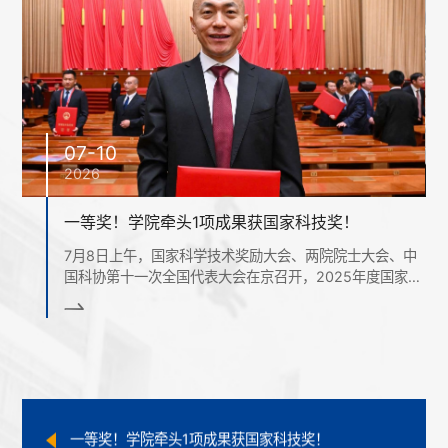
晶圆级标准物质实现新突破，计量测试中心3项成果获批成为国家标准物质
2026-07-07
喜报！精密光学工程技术研究所三位研究生在2026年度全国光学与光学工程博士生学术联赛全国总决赛中斩获佳绩
2026-06-15
探研践学 | 探秘微观世界的 "超级显微镜"
2026-06-08
07-07
2026
喜报！同济大学王占山教授荣获“第四届全国创新争先奖状”——献礼第十个全国科技工作者日（5月30日）
2026-05-30
晶圆级标准物质实现新突破，计量测试中心3项成
物理科学与工程学院王占山和程鑫彬团队关于片上三维光学操控的研究成果入选《ACS纳米》封面文章
果获批成为国家标准物质
2026-05-20
、中
只有测得准，才能造得精。随着集成电路制造向先进节点
家科
物理科学与工程学院王占山和程鑫彬团队受邀在Photonics insights上发表长篇综述：超表面在激光光学中的基础以及新兴应用，成果入选当期封面文章
演进，芯片上的结构越来越小，若把集成电路制造比作在
2026-08-07
晶圆上盖“纳米摩天大楼”，那用于校准量检测设备的晶圆级
Light人物 | 同济大学王占山教授
标准物质就是盖大楼的“标尺”，是提升集成电路量检测设备
测量能力、构建产业计量技术体系的重要基础。传统几何
2026-07-18
技
量标准物质多基于小尺寸衬底加工，更适用于实验室场
立
一等奖！学院牵头1项成果获国家科技奖！
景，难以满足集成电路自动化快速检测需求，因此产业亟
王
2026-07-10
需高质量、自主可控的晶圆级标准物质。在此...
晶圆级标准物质实现新突破，计量测试中心3项成果获批成为国家标准物质