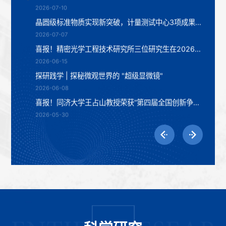
2026-07-07
喜报！精密光学工程技术研究所三位研究生在2026年度全国光学与光学工程博士生学术联赛全国总决赛中斩获佳绩
2026-06-15
探研践学 | 探秘微观世界的 "超级显微镜"
2026-06-08
喜报！同济大学王占山教授荣获“第四届全国创新争先奖状”——献礼第十个全国科技工作者日（5月30日）
2026-05-30
物理科学与工程学院王占山和程鑫彬团队关于片上三维光学操控的研究成果入选《ACS纳米》封面文章
2026-05-20
物理科学与工程学院王占山和程鑫彬团队受邀在Photonics insights上发表长篇综述：超表面在激光光学中的基础以及新兴应用，成果入选当期封面文章
2026-08-07
Light人物 | 同济大学王占山教授
2026-07-18
一等奖！学院牵头1项成果获国家科技奖！
2026-07-10
晶圆级标准物质实现新突破，计量测试中心3项成果获批成为国家标准物质
2026-07-07