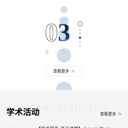
学工程技术研究所，专门从事精密光学工程领域内的教
育教学、基础科学、关键技术和工程应用研究。研究所
建设了光电科学与技术一级学科、光学二级学科和光电
信息科学与工程本科生专业，还主要支撑了1个国家
0
4
级、3个省部级平台的建设。形成了年龄结构合理、专
业特长互补的人才队伍，是国家自然科学基金委员会
“创新研究群体”的依...
查看更多
学术活动
查看更多