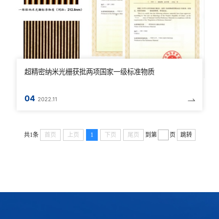
超精密纳米光栅获批两项国家一级标准物质
04
2022.11
共1条
首页
上页
1
下页
尾页
到第
页
跳转