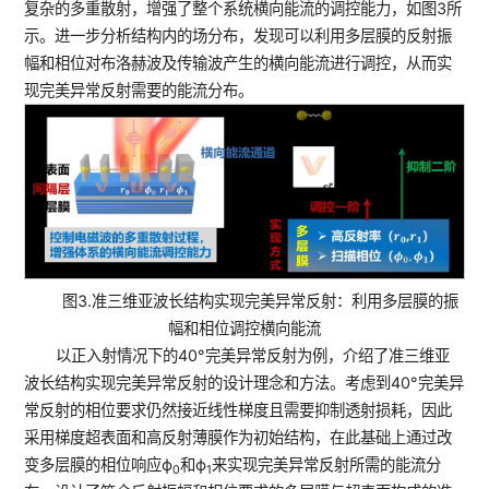
复杂的多重散射，增强了整个系统横向能流的调控能力，如图3所
示。进一步分析结构内的场分布，发现可以利用多层膜的反射振
幅和相位对布洛赫波及传输波产生的横向能流进行调控，从而实
现完美异常反射需要的能流分布。
图3.准三维亚波长结构实现完美异常反射：利用多层膜的振
幅和相位调控横向能流
以正入射情况下的40°完美异常反射为例，介绍了准三维亚
波长结构实现完美异常反射的设计理念和方法。考虑到40°完美异
常反射的相位要求仍然接近线性梯度且需要抑制透射损耗，因此
采用梯度超表面和高反射薄膜作为初始结构，在此基础上通过改
变多层膜的相位响应
ϕ
和
ϕ
来实现完美异常反射所需的能流分
0
1