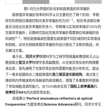
图1.均匀分界面的折反射和超表面的异常偏折
超表面异常偏折效率的科学认识主要经历了两个阶段：早期
1, 2
研究利用相位梯度控制光束异常偏折的方向
，但仅考虑相位梯
度无法给出光束异常偏折的多少，导致难以实现效率接近100%的
完美异常偏折；近期研究指出完美异常偏折需要相位和振幅的协
3, 4
同调控
，特别是振幅调控需要在超表面不同区域同时实现增益
和损耗，这对光频超表面异常偏折的设计提出了全新的挑战，尚
无解决方案。
鉴于此，
同济大学
物理科学与工程学院程鑫彬教授和王占山
教授联合
复旦大学
物理学系周磊教授，从完美异常反射的物理要
求出发，首先阐明了完美异常反射所需要的能流分布形式，提出
了一维多层膜结合二维超表面的
准三维亚波长新结构
，通过准三
维结构内传输波和布洛赫波的高效耦合，增强了多重散射并提高
了非局域能流调控能力，在1550纳米实现了
国际上效率最高
的、
效率优于
99%
的光频异常反射。
该成果以“
Perfect anomalous reflectors at optical
frequencies
”为题发表在
Science Advances
期刊。同济大学王