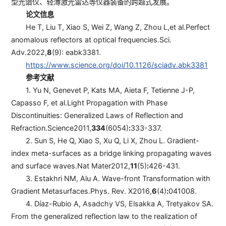
型光谱仪、轻薄激光雷达等仪器装备的跨越式发展。
论文信息
He T, Liu T, Xiao S, Wei Z, Wang Z, Zhou L,
et al.
Perfect
anomalous reflectors at optical frequencies.
Sci.
Adv.
2022,
8
(9): eabk3381.
https://www.science.org/doi/10.1126/sciadv.abk3381
参考文献
1. Yu N, Genevet P, Kats MA, Aieta F, Tetienne J-P,
Capasso F
, et al.
Light Propagation with Phase
Discontinuities: Generalized Laws of Reflection and
Refraction.
Science
2011,
334
(6054)
:
333-337.
2. Sun S, He Q, Xiao S, Xu Q, Li X, Zhou L. Gradient-
index meta-surfaces as a bridge linking propagating waves
and surface waves.
Nat Mater
2012,
11
(5)
:
426-431.
3. Estakhri NM, Alu A. Wave-front Transformation with
Gradient Metasurfaces.
Phys. Rev. X
2016,
6
(4)
:
041008.
4. Díaz-Rubio A, Asadchy VS, Elsakka A, Tretyakov SA.
From the generalized reflection law to the realization of