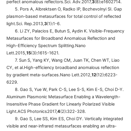
perfect anomalous reflectors.
Sci. Adv.
2017,
3
(8)
:
e1602714.
5. Pors A, Albrektsen O, Radko IP, Bozhevolnyi SI. Gap
plasmon-based metasurfaces for total control of reflected
light.
Sci. Rep.
2013,
3
(1)
:
1-6.
6. Li ZY, Palacios E, Butun S, Aydin K. Visible-Frequency
Metasurfaces for Broadband Anomalous Reflection and
High-Efficiency Spectrum Splitting.
Nano
Lett.
2015,
15
(3)
:
1615-1621.
7. Sun S, Yang KY, Wang CM, Juan TK, Chen WT, Liao
CY
, et al.
High-efficiency broadband anomalous reflection
by gradient meta-surfaces.
Nano Lett.
2012,
12
(12)
:
6223-
6229.
8. Gao S, Yue W, Park C-S, Lee S-S, Kim E-S, Choi D-Y.
Aluminum Plasmonic Metasurface Enabling a Wavelength-
Insensitive Phase Gradient for Linearly Polarized Visible
Light.
ACS Photonics
2017,
4
(2)
:
322-328.
9. Gao S, Lee SS, Kim ES, Choi DY. Vertically integrated
visible and near-infrared metasurfaces enabling an ultra-