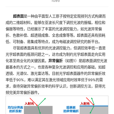
1095
超表面
是一种由平面型人工原子按特定宏观排列方式构建而
成的二维超材料，能够在亚波长尺度下调控光波的振幅，相位和
偏振等特性，已经展示了丰富的光波调控能力，如光波异常偏
折、色散补偿、超透镜成像、全息成像等等。超表面还具有损耗
低、可制备、易集成等特点，成为电磁波调控研究的新平台。
尽管超表面具有优异的光波调控能力，但调控效率低一直是
光学超表面的瓶颈问题之一，这也成为制约光学超表面走向实用
化甚至商业化的关键因素。
异常偏折
（如图1）是超表面调控光波
最基本的方式之一，也是各种复杂光波调控和应用的基础，如超
透镜、光谱仪、激光雷达等。目前光学超表面器件的异常偏折效
率低于90%，难以满足其在激光领域应用时效率优于99%的需
求，亟待突破异常偏折效率的科学认识，创新调控方法，获得光
频完美异常偏折器件。