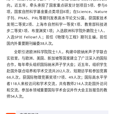
向。近五年，牵头承担了国家重点研发计划项目5项、参与6
项，国家自然科学基金重点类项目8项；在Science、Nature
子刊、PNAS、PRL等期刊发表高水平论文52篇，获国家技术
发明二等奖2项、上海市自然科学一等奖1项、教育部科技进
步二等奖1项、布里渊奖1项；入选欧洲科学院外籍院士1人、
入选SPIE Fellow1人；担任《物理与工程》期刊主编，担任
国内外重要期刊编委38人次。
全职引进欧洲科学院院士1人，构建中欧纳米声子学联合
实验室，与欧洲、美国、新加坡等国家建立了广泛深入的国际
合作，每年牵头组织国际纳米声子学大会；近五年，组织学生
赴国外联合培养和学术交流共202人次、短期访学和参加竞赛
66人次，获国际物理竞赛奖项17项、49人次；国际高水平学
者118人来校访问和学术交流，共有教师214人次赴国外访问
和交流，参加本领域重要国际学术会议并作大会主旨报告的教
师54人次。