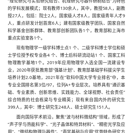
“理论研究与实验研究结合、机理研究与器件研制结合”为特色
的学科发展模式；现有教师130余人，其中，教授58人，副教
授27人，包括：院士2人，国家级人才8人，国家级青年人才9
人，重点研发计划首席6人；建有国家级教学团队、国家自然
科学基金创新群体、教育部创新团队各1个，教育部和上海市
重点实验室各1个。
现有物理学一级学科博士点1 个、二级学科博士学位和硕
士学位授予权专业各4 个、博士后科研流动站1 个、国家工科
物理教学基地1个。2019年应用物理学入选全国一流建设专
业，2020年获批教育部“强基计划”、教育部基础学科拔尖学生
培养计划2.0基地，2021年在“软科中国大学专业排名”中，本
专业全国排名第3位/97，位列A+专业层次。培养具有“通识基
础、专业素质、创新思维、实践能力、全球视野、社会责任”
综合特质的社会栋梁与专业精英；现有来自国内外的研究生
399人，其中：博士研究生248人、硕士研究生151人。
面向国际学术前沿，聚焦“波与材料微结构”领域，形成了
“声子学与热能科学”、“光子晶体和特异材料”、“精密光学及应
用”、“微结构物理与器件”、“声学基础与应用”优势特色研究方