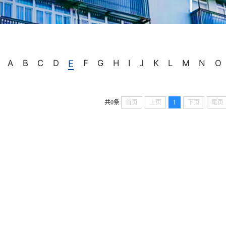
A
B
C
D
E
F
G
H
I
J
K
L
M
N
O
共0条
首页
上页
1
下页
尾页