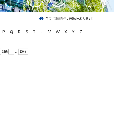
首页
/
科研队伍
/
行政/技术人员
/
E
P
Q
R
S
T
U
V
W
X
Y
Z
到第
页
跳转