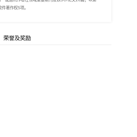
软件著作权5项。
荣誉及奖励
智能化精密检测系统与仪器。
技术》。上海市级精品课程《光学》的共同授课人之一。
断和定位追踪的激光损伤测量技术及装置，上海市技术发明
 Yan, Dongyue;
Chen, Yifan; Pan, Qiaofei; Hou, Zhiqiang; Wang,
双色膜关键技术，教育部科技进步奖二等奖，2019
项目来源
主要贡献
2018
-aperture dual-wavelength LiDAR,
Optics and Laser
用瞬
国家自然科学基金面上项目
项目负责人
ion process of
double pulses with nanosecond laser,
Photonics
企业委托课题
项目负责人
Ke; Han, Jiaqi;
The influence of space environmental factors on
企业委托课题
项目负责人
e and Engineering
, 2024, 12(e47)
企业委托课题
项目负责人
i, Xianyang;
Zhou, Yihang;
Xue, Bin*
;
Ma, Bin*
; Measurement
制研
国家自然科学基金面上项目
terferometry,
IEEE Transactions On Instrumentation and
项目负责人