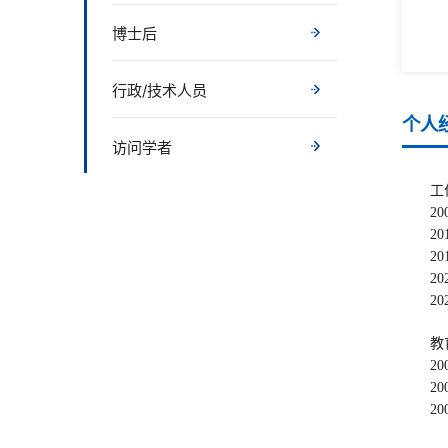
博士后
行政/技术人员
个人
访问学者
主
本
科
论
1.
工
奖二等
20
[1
2
20
起
Zhansha
3
20
Techno
20
20
[2]
20
Resear
202
[3]
教
202
the las
20
202
[4]
20
and Ana
20
20
Measur