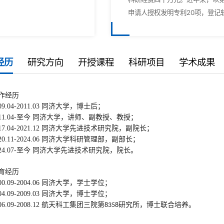
申请人授权发明专利20项，登记
经历
研究方向
开授课程
科研项目
学术成果
要从事光学精密检测与强激光与物质相互作用研究，致力于发展高精度、
科生课程：《普通物理(B)上》、《普通物理(B)下》、《现代光电探测
研项目：
文：
作经历
马彬，沈正祥，彭宇杰，焦宏飞，张锦龙，王占山，基于损伤诱因瞬态诊
奖，
09.04-2011.03
同济大学，博士后；
2025
]
Ma, Bin
; Zheng, Xiangyue; Li, Jing; Pan, Chao; Li, Zuohan; He, Chunling;
. 张锦龙，焦宏飞，马彬，程鑫彬，王占山，大口径宽带低色散高损伤阈值
11.04-
至今 同济大学，讲师、副教授、教授；
始时间
终止时间
项目名称
n; Long-term high-precision monitoring
. 王占山，程鑫彬，沈正祥，张锦龙，马彬，丁涛，焦宏飞，中国专利金奖，
system for laser parameters in large
17.04-2021.12
同济大学先进技术研究院，副院长；
基于超透镜阵列空间层析的脉冲
连续激光复合作
logy
,
2024, 182(B): 112200-1-112200-7
-
20.11-2024.06
同济大学科研管理部，副部长
；
25.1
2028.12
Pan, Qiaofei†; Wang, Ke†; Han, Jiaqi;
Ma, Bin
态特征和损伤特性研究
; Damage dynamics and relaxat
2
4
.
07
-
至今 同济大学先进技术研究院，院长。
ch
, 2025, 13(8): 2246-2256
光损伤测试系统
5.12
2027.12
Ma, Bin
; Guan, Shuang; Yan, Dongyue; Pan, Qiaofei; Hou, Zhiqiang; Wang, 
育经历
激光预处理装置及机理研究
5.02
2026.12
er-induced damage thresholds in optical components,
High Power Laser Scienc
00.09-2004.06
同济大学，学士学位；
激光损伤阈值检测系统
4.12
2025.08
Yan, Dongyue; Xu, Huiying; Chen, Yifan; He, Chunling; Zhang, Guanghai; L
04.09-2009.03
同济大学，博士学位；
近地空间环境下透射元件的激光损伤性能衰退机
lysis of Single-Point Acoustic Field
Vibration Based on Optical Heterodyne In
06.09-2008.12
航天科工集团三院第
研究所，博士联合培养。
8358
20.1
2023.12
究
ement
, 2025, 74: 7004510-1-7004510-10