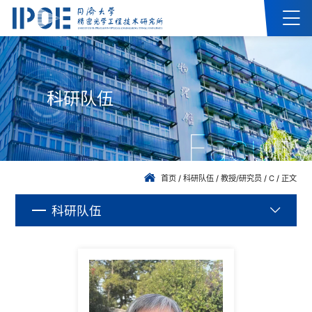
科研队伍
Faculty
首页
/
科研队伍
/
教授/研究员
/
C
/
正文
科研队伍