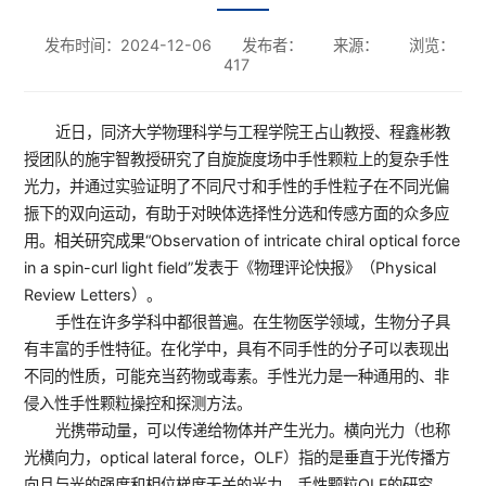
发布时间：2024-12-06
发布者：
来源：
浏览：
417
近日，同济大学物理科学与工程学院王占山教授、程鑫彬教
授团队的施宇智教授研究了自旋旋度场中手性颗粒上的复杂手性
光力，并通过实验证明了不同尺寸和手性的手性粒子在不同光偏
振下的双向运动，有助于对映体选择性分选和传感方面的众多应
用。相关研究成果“Observation of intricate chiral optical force
in a spin-curl light field”发表于《物理评论快报》（Physical
Review Letters）。
手性在许多学科中都很普遍。在生物医学领域，生物分子具
有丰富的手性特征。在化学中，具有不同手性的分子可以表现出
不同的性质，可能充当药物或毒素。手性光力是一种通用的、非
侵入性手性颗粒操控和探测方法。
光携带动量，可以传递给物体并产生光力。横向光力（也称
光横向力，optical lateral force，OLF）指的是垂直于光传播方
向且与光的强度和相位梯度无关的光力。手性颗粒OLF的研究，