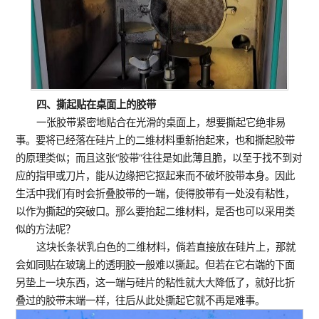
四、撕起贴在桌面上的胶带
一张胶带紧密地贴合在光滑的桌面上，想要撕起它绝非易
事。要将已经落在硅片上的二维材料重新抬起来，也和撕起胶带
的原理类似；而且这张“胶带”往往是如此薄且脆，以至于找不到对
应的指甲或刀片，能从边缘把它抠起来而不破坏胶带本身。因此
生活中我们有时会折叠胶带的一端，使得胶带有一处没有粘性，
以作为撕起的突破口。那么要抬起二维材料，是否也可以采用类
似的方法呢？
这块长条状乳白色的二维材料，倘若直接放在硅片上，那就
会如同贴在玻璃上的透明胶一般难以撕起。但若在它右端的下面
另垫上一块东西，这一端与硅片的粘性就大大降低了，就好比折
叠过的胶带末端一样，往后从此处撕起它就不再是难事。